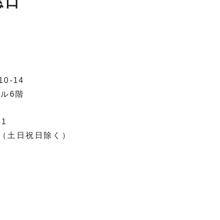
窓口
0-14
ビル6階
51
00（土日祝日除く）
日